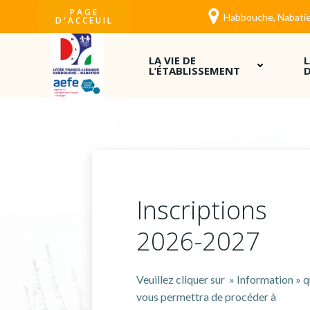
Aller
PAGE
Habbouche, Nabatie
D'ACCEUIL
au
contenu
LA VIE DE
L’ÉTABLISSEMENT
D
Inscriptions
2026-2027
Veuillez cliquer sur » Information » q
vous permettra de procéder à