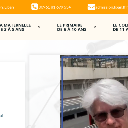
h, Liban
00961 81 699 534
admission.liban.l
LA MATERNELLE
LE PRIMAIRE
LE COL
E 3 À 5 ANS
DE 6 À 10 ANS
DE 11 
ui