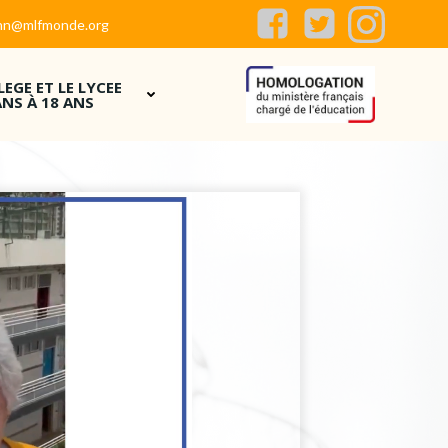
flhn@mlfmonde.org
LEGE ET LE LYCEE
ANS À 18 ANS