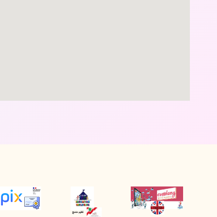
divi discount
custom google maps for website