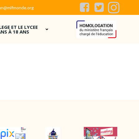
flhn@mlfmonde.org
LEGE ET LE LYCEE
ANS À 18 ANS